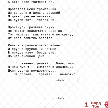
 К остановке "Мимолётно". 

 Протрясёт меня трамвайчик 

 Из сегодня в день вчерашний, 

 Я давно уже не мальчик, 

 Но душою тот – тогдашний. 

 Прокачусь, развеяв скуку, 

 По местам знакомым с детства. 

 Тот маршрут, как жизнь – по кругу, 

 От себя попытка бегства. 

 Рельса к рельсе параллельно: 

 И друг к дружке, и ко мне... 

 В никуда качу, бесцельно, 

 По назначенной цене. 

 ... Прозвенел трамвай... Жаль, мимо... 

 В нём был я... смотрел в окошко... 

 Джип рванул неудержимо... 

 ...Не догнал... трамвай... немножко.