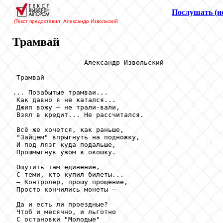
Послушать (и
(Текст предоставил: Александр Извольский
Трамвай
                  Александр Извольский

 Трамвай

... Позабытые трамваи... 

 Как давно я не катался... 

 Джип вожу – не трали-вали, 

 Взял в кредит... Не рассчитался. 

 Всё же хочется, как раньше, 

 "Зайцем" впрыгнуть на подножку, 

 И под лязг куда подальше, 

 Прошмыгнув ужом к окошку. 

 Ощутить там единение, 

 С теми, кто купил билеты... 

 – Контролёр, прошу прощение, 

 Просто кончились монеты – 

 Да и есть ли проездные? 

 Чтоб и месячно, и льготно 

 С остановки "Молодые" 
