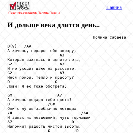
Павина
(Текст предоставил: Полина Павина
И дольше века длится день..
                                    Полина Сабаева

D
(
v
)   /
A#
А хочешь, подарю тебе звезду,

A2
G2
A2
G2
A7
D
G
Лови! Я ею тоже обогрета,

Gm
A7
D
                /
C#
Они с лугов заоблачно-летящих

/
H
                             /
A#
A7
D
Напомнит радость чистой высоты.

G
D