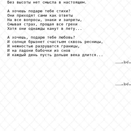
Без высоты нет смысла в настоящем.

А хочешь подарю тебе стихи? 

Они приходят сами как ответы               

На все вопросы, знаки и запреты,

Смывая страх, прощая все грехи

Хотя они однажды канут в лету...

А хочешь, подарю тебе любовь?

И солнце брызнет счастьем сквозь ресницы,

И нежностью разрушатся границы,

И на ладони бабочки из снов

И каждый день пусть дольше века длится...