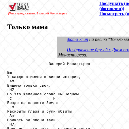
Послушать (и
(фотоклип))
Посмотреть (
(Текст предоставил: Валерий Монастырев
Только мама
фото-клип
на песню "Только м
Поздравление друзей с Днем по
Монастырева.
                  Валерий Монастырев

Em

У каждого имени в жизни история,

Am
Видимо только своя.

H7
Но это желанное слово мы шепчем

C
H
Везде на планете Земля.

Em
Раскрыты глаза и руки обвиты

Am
Прижаты за плечи твои.

H7
Ведь мы - это дети, а с нами и внуки
