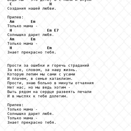
C
H
Создания нашей любви.

Припев:

Am
Em
Только мама -

H
Em
E7
Солнышко дарит любя.

Am
Em
Только мама -

H
Em
Знает прекрасно тебя.

Прости за ошибки и горечь страданий

За все, словом, за нашу жизнь.

Которую лепим мы сами с усами

И плачем, в семье катаклизм.

Прости, знаю больно в минуты отчаяния

Нет нас, но мы ведь хотим -

Быть рядом на сердце развеять печали

И в мыслях к тебе долетим.

Припев:

Только мама -

Солнышко дарит любя.

Только мама -

Знает прекрасно тебя.
