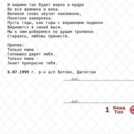
И видимо так будет верно и мудро

Во все времена и века.

Великое слово звучит неизменно,

Понятное наверняка.

Пусть годы, как горы с вершинами льдинок

Виднеются в синей выси.

Мы к ним доберемся по душам тропинок

Стараясь, любовь принести. 

Припев:

Только мама -

Солнышко дарит любя.

Только мама -

Знает прекрасно тебя.

6
.
07
.
1999
 г. р-н а/п Ботлих, Дагестан