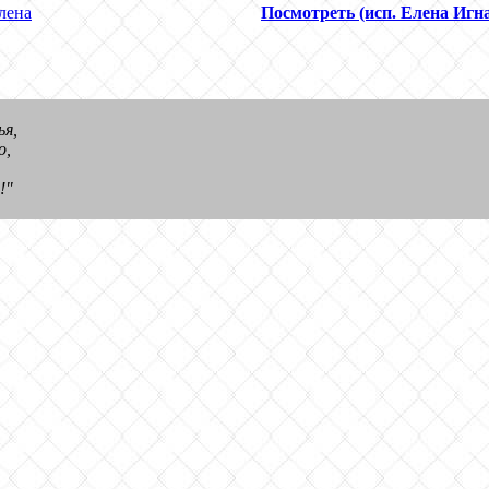
лена
Посмотреть (исп. Елена Игн
ья,
о,
!"