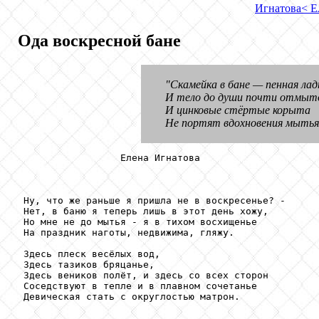
Игнатова
< Е
Ода воскресной бане
"Скамейка в бане — пенная лад
И тело до души почти отмыт
И цинковые стёртые корыта
Не портят вдохновения мытья
                  Елена Игнатова

 Ну, что же раньше я пришла не в воскресенье? - 

 Нет, в баню я теперь лишь в этот день хожу, 

 Но мне не до мытья - я в тихом восхищенье 

 На праздник наготы, недвижима, гляжу.

 Здесь плеск весёлых вод, 

 Здесь тазиков бряцанье, 

 Здесь веников полёт, и здесь со всех сторон 

 Соседствуют в тепле и в плавном сочетанье 

 Девическая стать с округлостью матрон. 
