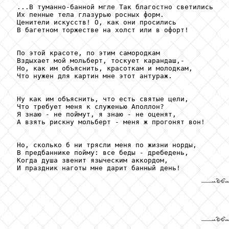
 ...В туманно-банной мгле Так благостно светились 

 Их пенные тела глазурью росных форм. 

 Ценители искусств! О, как они просились 

 В багетном торжестве на холст или в офорт! 

 По этой красоте, по этим самородкам 

 Вздыхает мой мольберт, тоскует карандаш,- 

 Но, как им объяснить, красоткам и молодкам, 

 Что нужен для картин мне этот антураж. 

 Ну как им объяснить, что есть святые цели, 

 Что требует меня к служенью Аполлон? 

 Я знаю - не поймут, я знаю - не оценят, 

 А взять рискну мольберт - меня ж прогонят вон! 

 Но, сколько б ни трясли меня по жизни норды, 

 В предбаннике пойму: все беды - дребедень, 

 Когда душа звенит языческим аккордом, 
