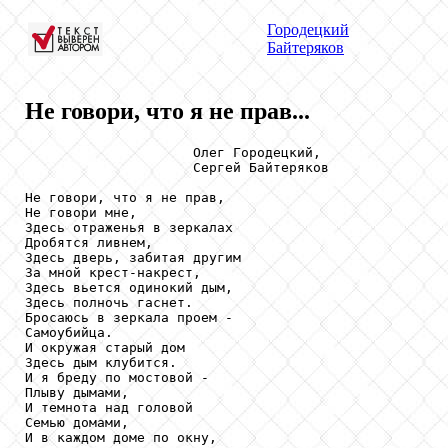
Городецкий
Байтеряков
Не говори, что я не прав...
                     Олег Городецкий,

                     Сергей Байтеряков

Не говори, что я не прав,

Не говори мне,

Здесь отраженья в зеркалах

Дробятся ливнем,

Здесь дверь, забитая другим

За мной крест-накрест,

Здесь вьется одинокий дым,

Здесь полночь гаснет.

Бросаюсь в зеркала проем -

Самоубийца.

И окружая старый дом

Здесь дым клубится.

И я бреду по мостовой -

Плыву дымами,

И темнота над головой

Семью домами,

И в каждом доме по окну,
