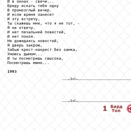
И в окнах - свечи...

Бреду искать тебя одну

В промозглый вечер.

И если время занесет

И эту встречу,

Ты скажешь мне, что я не тот, -

Я не отвечу.

И нет печальней повестей,

И нет покоя.

Не дожидаясь новостей,

Я дверь закрою,

Забью крест-накрест без замка,

Умоюсь дымом...

И ты посмотришь свысока,

Посмотришь мимо...

1993