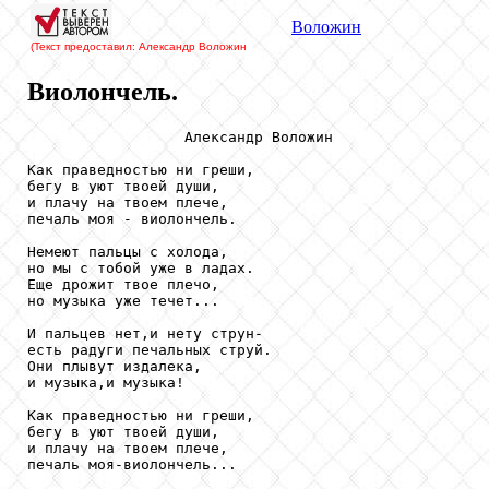
Воложин
(Текст предоставил: Александр Воложин
Виолончель.
                  Александр Воложин

Как праведностью ни греши,

бегу в уют твоей души,

и плачу на твоем плече,

печаль моя - виолончель.

Немеют пальцы с холода,

но мы с тобой уже в ладах.

Еще дрожит твое плечо,

но музыка уже течет...

И пальцев нет,и нету струн-

есть радуги печальных струй.

Они плывут издалека,

и музыка,и музыка!

Как праведностью ни греши,

бегу в уют твоей души,

и плачу на твоем плече,

печаль моя-виолончель...
