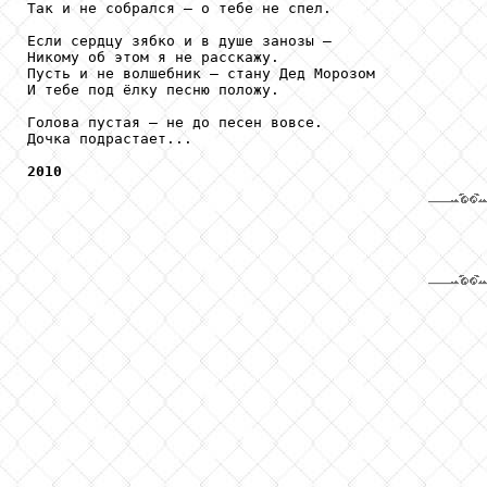
Так и не собрался – о тебе не спел.

Если сердцу зябко и в душе занозы – 

Никому об этом я не расскажу.

Пусть и не волшебник – стану Дед Морозом

И тебе под ёлку песню положу.

Голова пустая – не до песен вовсе.

Дочка подрастает...

2010