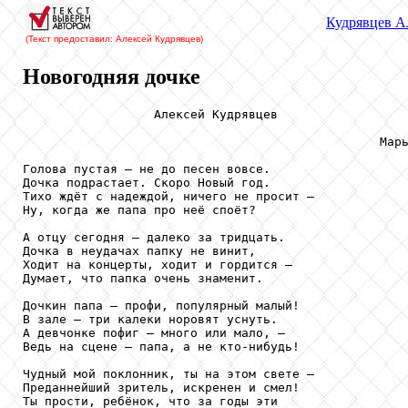
Кудрявцев
Ал
(Текст предоставил: Алексей Кудрявцев
)
Новогодняя дочке
                  Алексей Кудрявцев

                                                 Марь
Голова пустая – не до песен вовсе.

Дочка подрастает. Скоро Новый год.

Тихо ждёт с надеждой, ничего не просит – 

Ну, когда же папа про неё споёт?

А отцу сегодня – далеко за тридцать.

Дочка в неудачах папку не винит,

Ходит на концерты, ходит и гордится –

Думает, что папка очень знаменит.

Дочкин папа – профи, популярный малый!

В зале – три калеки норовят уснуть.

А девчонке пофиг – много или мало, – 

Ведь на сцене – папа, а не кто-нибудь!

Чудный мой поклонник, ты на этом свете – 

Преданнейший зритель, искренен и смел!

Ты прости, ребёнок, что за годы эти
