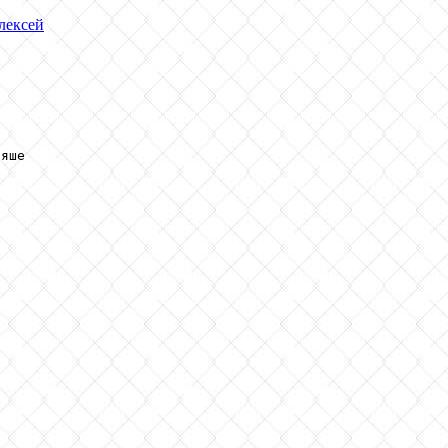
ексей
яше
