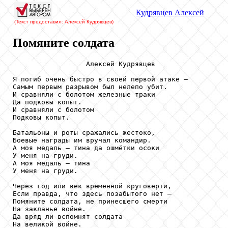
Кудрявцев
Алексей
(Текст предоставил: Алексей Кудрявцев
)
Помяните солдата
                  Алексей Кудрявцев

Я погиб очень быстро в своей первой атаке – 

Самым первым разрывом был нелепо убит.

И сравняли с болотом железные траки

Да подковы копыт.

И сравняли с болотом

Подковы копыт.

Батальоны и роты сражались жестоко,

Боевые награды им вручал командир.

А моя медаль – тина да ошмётки осоки

У меня на груди.

А моя медаль – тина

У меня на груди.

Через год или век временной круговерти,

Если правда, что здесь позабытого нет –

Помяните солдата, не принесшего смерти

На закланье войне.

Да вряд ли вспомнят солдата

На великой войне.
