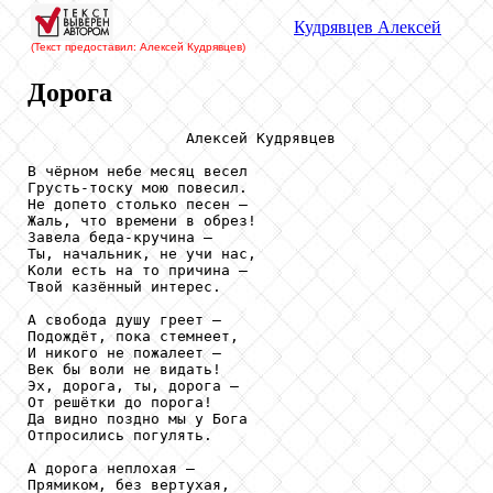
Кудрявцев
Алексей
(Текст предоставил: Алексей Кудрявцев
)
Дорога
                  Алексей Кудрявцев

В чёрном небе месяц весел

Грусть-тоску мою повесил.

Не допето столько песен – 

Жаль, что времени в обрез!

Завела беда-кручина – 

Ты, начальник, не учи нас,

Коли есть на то причина –

Твой казённый интерес.

А свобода душу греет – 

Подождёт, пока стемнеет,

И никого не пожалеет –

Век бы воли не видать!

Эх, дорога, ты, дорога –

От решётки до порога!

Да видно поздно мы у Бога

Отпросились погулять.

А дорога неплохая –

Прямиком, без вертухая,
