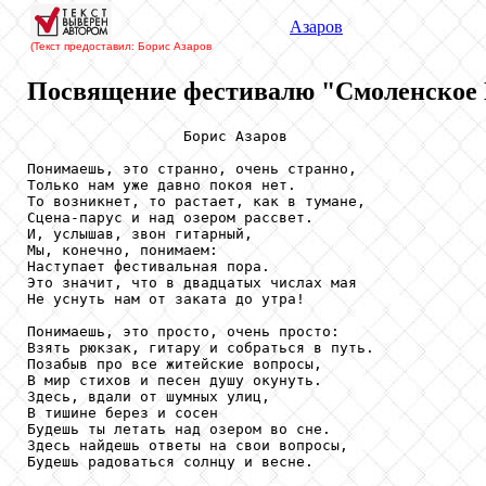
Азаров
(Текст предоставил: Борис Азаров
Посвящение фестивалю "Смоленское 
                  Борис Азаров

Понимаешь, это странно, очень странно,

Только нам уже давно покоя нет.

То возникнет, то растает, как в тумане,

Сцена-парус и над озером рассвет.

И, услышав, звон гитарный, 

Мы, конечно, понимаем:

Наступает фестивальная пора.

Это значит, что в двадцатых числах мая

Не уснуть нам от заката до утра!

Понимаешь, это просто, очень просто:

Взять рюкзак, гитару и собраться в путь.

Позабыв про все житейские вопросы,

В мир стихов и песен душу окунуть. 

Здесь, вдали от шумных улиц, 

В тишине берез и сосен

Будешь ты летать над озером во сне.

Здесь найдешь ответы на свои вопросы,

Будешь радоваться солнцу и весне.
