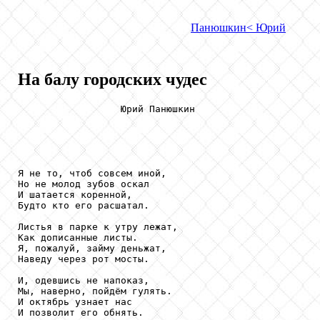
Панюшкин
< Юрий
На балу городских чудес
                  Юрий Панюшкин

Я не то, чтоб совсем иной,

Но не молод зубов оскал 

И шатается коренной,

Будто кто его расшатал.

Листья в парке к утру лежат, 

Как дописанные листы.

Я, пожалуй, займу деньжат, 

Наведу через рот мосты.

И, одевшись не напоказ,

Мы, наверно, пойдём гулять.

И октябрь узнает нас 

И позволит его обнять.
