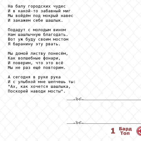
На балу городских чудес 

И в какой-то забавный миг 

Мы войдём под мокрый навес 

И закажем себе шашлык.

Подадут с молодым вином 

Нам шашлычную благодать. 

Вот уж буду своим мостом 

Я баранину эту рвать.

Мы домой листву понесём,

Как волшебные фонари,

И поверим, что это всё 

Мы не раз ещё повторим.

А сегодня в руке рука 

И с улыбкой мне шепчешь ты: 

"Ах, как хочется шашлыка, 
