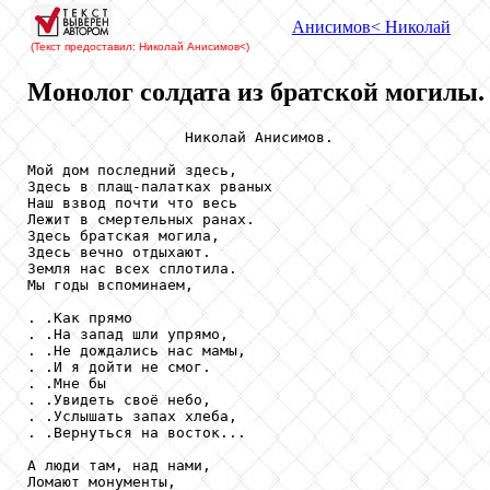
Анисимов
< Николай
(Текст предоставил: Николай Анисимов
<)
Монолог солдата из братской могилы.
                  Николай Анисимов.

Мой дом последний здесь,

Здесь в плащ-палатках рваных

Наш взвод почти что весь

Лежит в смертельных ранах.

Здесь братская могила,

Здесь вечно отдыхают.

Земля нас всех сплотила.

Мы годы вспоминаем,

. .Как прямо

. .На запад шли упрямо,

. .Не дождались нас мамы,

. .И я дойти не смог.

. .Мне бы

. .Увидеть своё небо,

. .Услышать запах хлеба,

. .Вернуться на восток...

А люди там, над нами,

Ломают монументы,
