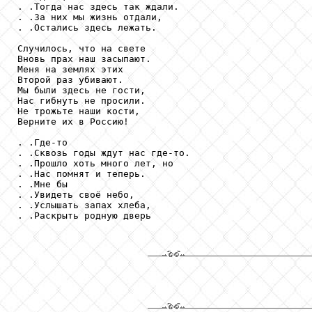
. .Тогда нас здесь так ждали.

. .За них мы жизнь отдали,

. .Остались здесь лежать.

Случилось, что на свете

Вновь прах наш засыпают.

Меня на землях этих

Второй раз убивают.

Мы были здесь не гости,

Нас гибнуть не просили.

Не трожьте наши кости,

Верните их в Россию!

. .Где-то

. .Сквозь годы ждут нас где-то.

. .Прошло хоть много лет, но

. .Нас помнят и теперь.

. .Мне бы

. .Увидеть своё небо,

. .Услышать запах хлеба,

. .Раскрыть родную дверь
