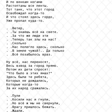
И по венкам ногами

Растоптаны все ленты.

Тот танк, что этот город

Освобождал когда-то

И что стоял здесь гордо,

Уже пропал куда-то.

. .Ветер,

. .Ты знаешь всё на свете.

. .За что же люди эти

. .Теперь так злы на нас?

. .Сколько

. .Нас полегло здесь, сколько

. .В земле чужой?.. Да только

. .Всё позабылось враз.

Ну всё, нас переносят,

Весь взвод за город прямо.

Потом их дети спросят:

"Что было в этих ямах?"

Здесь были те ребята,

Которых не дождались,

Которые когда-то

За их народ сражались.

. .Пули

. .Косили нас и гнули,

. .Но всё ж мы не свернули,

. .Врагу пришлось бежать.

. .Ждали,
