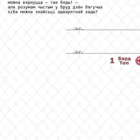
можна вярнуцца — тае бяды! —

але розумам чыстым у бруд дзён бягучых

хіба можна знайсьці адваротнай хады?
