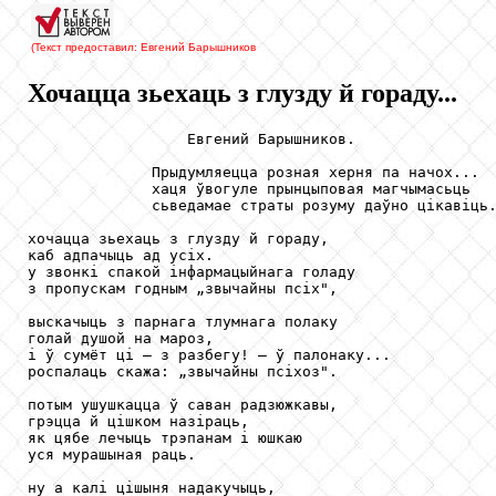
(Текст предоставил: Евгений Барышников
Хочацца зьехаць з глузду й гораду...
                  Евгений Барышников.

              Прыдумляецца розная херня па начох...

              хаця ўвогуле прынцыповая магчымасьць 

              сьведамае страты розуму даўно цікавіць.
хочацца зьехаць з глузду й гораду,

каб адпачыць ад усіх.

у звонкі спакой інфармацыйнага голаду

з пропускам годным „звычайны псіх",

выскачыць з парнага тлумнага полаку

голай душой на мароз,

і ў сумёт ці — з разбегу! — ў палонаку...

роспалаць скажа: „звычайны псіхоз".

потым ушушкацца ў саван радзюжкавы,

грэцца й цішком назіраць,

як цябе лечыць трэпанам і юшкаю

уся мурашыная раць.

ну а калі цішыня надакучыць,
