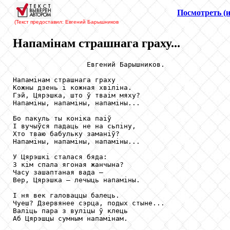
Посмотреть (и
(Текст предоставил: Евгений Барышников
Напамінам страшнага граху...
                  Евгений Барышников.

Напамінам страшнага граху 

Кожны дзень і кожная хвіліна. 

Гэй, Цярэшка, што ў тваім мяху?

Напаміны, напаміны, напаміны...

Бо пакуль ты коніка паіў

І вучыўся падаць не на сьпіну,

Хто тваю бабульку заманіў?

Напаміны, напаміны, напаміны...

У Цярэшкі сталася бяда: 

З кім спала ягоная жанчына?

Часу зашаптаная вада — 

Вер, Цярэшка — лечыць напаміны.

І ня век галоваццы балець. 

Чуеш? Дзервянее сэрца, подых стыне...

Валіць пара з вуліцы ў клець

Аб Цярэшцы сумным напамінам.
