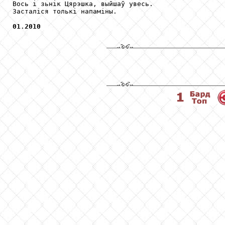
Вось і зьнік Цярэшка, выйшаў увесь.

Засталіся толькі напаміны.

01
.
2010