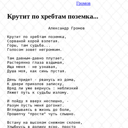
Громов
Крутит по хребтам поземка...
                  Александр Громов

Крутит по хребтам поземка,

Сорваной корой взлетая.

Горы, там судьба...

Голосом зовет негромким.

Там давным-давно плутает,

Растерянно глаза вздымая,

Ища меня - не узнавая,

Душа моя, как синь пустая.

День придет - рванусь из дома,

К двери приколов записку,

Вряд ли уже вернусь : неблизкий

Ляжет путь к судьбы излому.

И пойду я вверх неспешно, -

Разум пусть меня догонит.

Вглядываясь в жизнь до боли,

Прошепчу "прости" чуть слышно.

Встану на высоком снежном склоне,

Улыбнусь в долину ясно, просто
