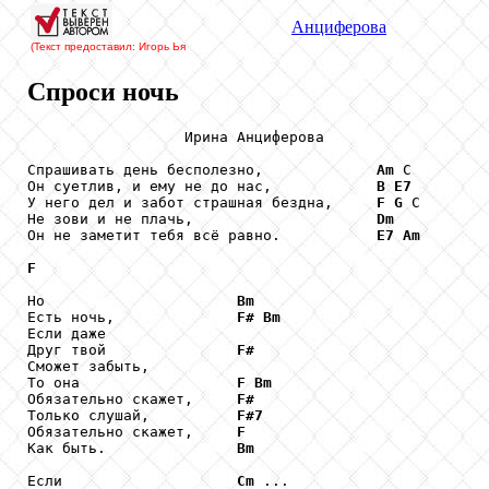
Анциферова
(Текст предоставил: Игорь Ья
Спроси ночь
                  Ирина Анциферова

Спрашивать день бесполезно,             
Am
 С

Он суетлив, и ему не до нас,            
B
E7
У него дел и забот страшная бездна,     
F
G
 С

Не зови и не плачь,                     
Dm
Он не заметит тебя всё равно.           
E7
Am
F
Но                      
Bm
Есть ночь,              
F#
Bm
Если даже

Друг твой               
F#
Сможет забыть,

То она                  
F
Bm
Обязательно скажет,     
F#
Только слушай,          
F#7
Обязательно скажет,     
F
Как быть.               
Bm
Если                    
Cm
 ...
