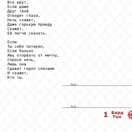
Все врут,

Если даже

Друг твой

Отводит глаза,

Ночь скажет,

Даже горькую правду

Скажет,

Ей легче сказать.

Если

Ты себя потерял,

Если больно

Явь оторвать от мечты,

Спроси ночь,

Лишь она

Сдавит горло слезами

И скажет,

Кто ты.