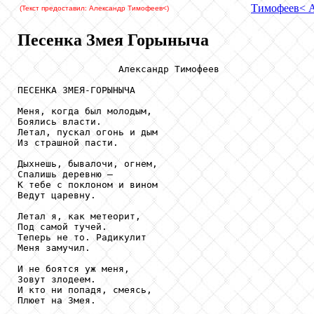
Тимофеев
< 
(Текст предоставил: Александр Тимофеев
<)
Песенка Змея Горыныча
                  Александр Тимофеев

ПЕСЕНКА ЗМЕЯ-ГОРЫНЫЧА

Меня, когда был молодым,

Боялись власти.

Летал, пускал огонь и дым

Из страшной пасти.

Дыхнешь, бывалочи, огнем,

Спалишь деревню –

К тебе с поклоном и вином

Ведут царевну.

Летал я, как метеорит,

Под самой тучей.

Теперь не то. Радикулит

Меня замучил.

И не боятся уж меня,

Зовут злодеем.

И кто ни попадя, смеясь,

Плюет на Змея.
