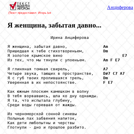
Анциферова
(Текст предоставил: Игорь Ья
Я женщина, забытая давно...
                  Ирина Анциферова

Я женщина, забытая давно,               
Am
Пришедшая к тебе стихотвореньем,        
Dm
Я золотое крымское вино                         
E7
Из тех, что мы тянули с упоеньем.       
Am
F
E7
Я глиняная томная свирель,              
A7
Четыре звука, тающих в пространстве,    
D#7
C7
A7
Я с губ твоих пролившаяся трель,        
Dm
Уверенная в их непостоянстве.           
F
E7
Как южным плоским камешком в волну

В тебя ворвавшись, шла ко дну однажды.

Я та, что испытала глубину,

Среди воды горевшая от жажды.

Из черноморской сонной синевы

Полынью пах забвения напиток,

Как дети любопытны и черствы

Глотнули - дно и прошлое разбито.
