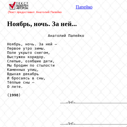
Папейко
(Текст предоставил: Анатолий Папейко
Ноябрь, ночь. За ней...
                  Анатолий Папейко

Ноябрь, ночь. За ней –

Первое утро зимы.

Поле укрыто снегом, 

Выстужен коридор.

Слепые, озябшие дети, 

Мы бродим по стылости

Каменных улиц, 

Вдыхая декабрь

И бросаясь в сны, 

Тёплые сны –

О лете.

(
1998