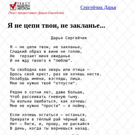
Сергейчик
Дарья
(Текст предоставил: Дарья Сергейчик
)
Я не цепи твои, не закланье...
                  Дарья Сергейчик

 Я – не цепи твои, не закланье,

 Сладкий образ в вине не топлю, 

 Не  терзает меня ожиданье

 И не жду твоего я "люблю".

 Ты свободна как зверь или птица – 

 Брось свой крест, раз не хочешь нести.

 Позабудь имена, взгляды, лица.

 Мне не нужно твоё "отпусти".

 Рядом я сотни лет, даже больше,

 Чтоб рассеивать гневную тьму.

 Ты вольна ошибаться, как хочешь:

 Мне не нужно "прости" – я пойму.

 Если хочешь остаться – останься,

 Преврати в тёплый рай чёрный ад.

 Нет – беги, и, прошу, не раскайся

 В день, когда ты вернешься назад.