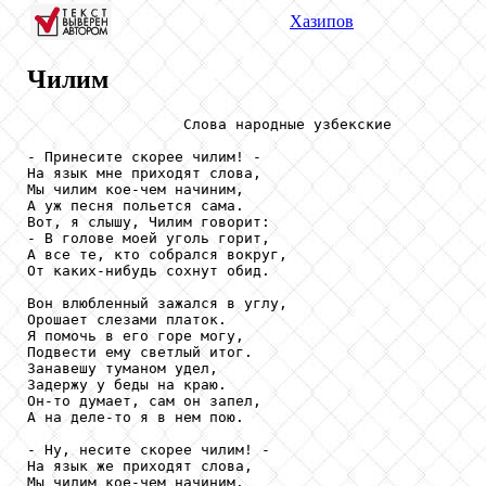
Хазипов
Чилим
                  Слова народные узбекские

- Принесите скорее чилим! -

На язык мне приходят слова,

Мы чилим кое-чем начиним,

А уж песня польется сама.

Вот, я слышу, Чилим говорит:

- В голове моей уголь горит,

А все те, кто собрался вокруг,

От каких-нибудь сохнут обид.

Вон влюбленный зажался в углу,

Орошает слезами платок.

Я помочь в его горе могу,

Подвести ему светлый итог.

Занавешу туманом удел,

Задержу у беды на краю.

Он-то думает, сам он запел,

А на деле-то я в нем пою.

- Ну, несите скорее чилим! -

На язык же приходят слова,

Мы чилим кое-чем начиним.
