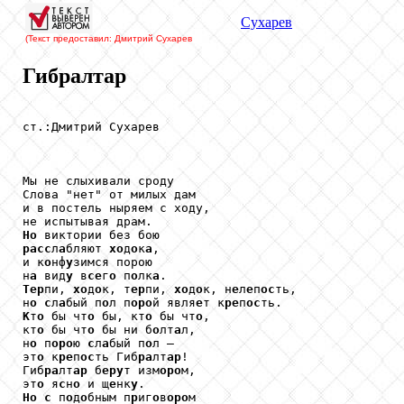
Сухарев
(Текст предоставил: Дмитрий Сухарев
Гибралтар
ст.:Дмитрий Сухарев

Мы не слыхивали сроду

Слова "нет" от милых дам

и в постель ныряем с ходу,

Ho
pacc
л
a
бляют 
xo
д
o
к
a
,

и к
o
нф
y
зимся порою

н
a
 вид
y
 в
ce
г
o
 п
o
лк
a
Tep
пи, 
xo
д
o
к, т
ep
пи, 
xo
д
o
к, н
e
л
e
п
oc
ть,

н
o
c
л
a
бый п
o
л п
opo
й явля
e
т к
pe
п
oc
K
т
o
 бы чт
o
 бы, кт
o
 бы чт
o
,

кт
o
 бы чт
o
 бы ни б
o
лт
a
л,

н
o
 п
opo
ю 
c
л
a
бый п
o
л —

эт
o
 к
pe
п
oc
ть Гиб
pa
лт
ap
!

Гиб
pa
лт
ap
 б
epy
т изм
opo
м,

эт
o
 я
c
н
o
 и щ
e
нк
y
Ho
c
 п
o
д
o
бным п
p
иг
o
в
opo
м
