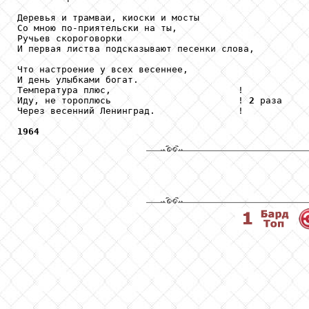
Деревья и трамваи, киоски и мосты

Со мною по-приятельски на ты,

Ручьев скороговорки

И первая листва подсказывают песенки слова,

Что настроение у всех весеннее,

И день улыбками богат.

Температура плюс,                       !

Иду, не тороплюсь                       ! 
2
 раза

Через весенний Ленинград.               !

1964