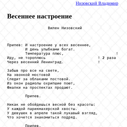
Низовский
Владимир
Весеннее настроение
                  Вилен Низовский

Припев: И настроение у всех весеннее,

        И день улыбками богат.

        Температура плюс,                       !

Иду, не тороплюсь                       ! 
2
 раза

Через весенний Ленинград.               !

Забыв про все на свете,

На звонкой мостовой

Следит за облаками постовой.

Из окон радиолы охрипшие поют,

Фиалки на проспектах продают.

        Припев.

Никак не обойдешься весной без красоты:

У каждой парикмахерской хвосты.

У девушек в апреле такой лукавый взгляд,

Что хочется знакомиться подряд.

        Припев.
