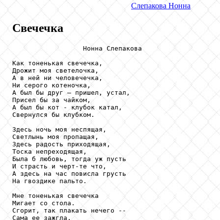
Слепакова
Нонна
Свечечка
                  Нонна Слепакова

Как тоненькая свечечка,

Дрожит моя светелочка,

А в ней ни человечечка,

Ни серого котеночка,

А был бы друг — пришел, устал,

Присел бы за чайком,

А был бы кот - клубок катал,

Свернулся бы клубком.

Здесь ночь моя неспящая,

Светлынь моя пропащая,

Здесь радость приходящая,

Тоска непреходящая,

Была б любовь, тогда уж пусть

И страсть и черт-те что,

А здесь на час повисла грусть

На гвоздике пальто.

Мне тоненькая свечечка

Мигает со стола.

Сгорит, так плакать нечего --

Сама ее зажгла,
