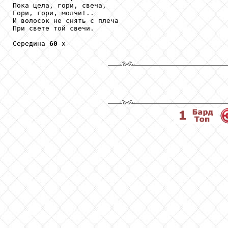
Пока цела, гори, свеча,

Гори, гори, молчи!..

И волосок не снять с плеча

При свете той свечи.

Середина 
60
-х
