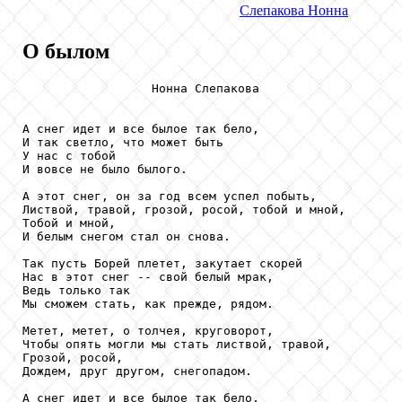
Слепакова
Нонна
О былом
                  Нонна Слепакова

А снег идет и все былое так бело,

И так светло, что может быть

У нас с тобой

И вовсе не было былого.

А этот снег, он за год всем успел побыть,

Листвой, травой, грозой, росой, тобой и мной,

Тобой и мной,

И белым снегом стал он снова.

Так пусть Борей плетет, закутает скорей

Нас в этот снег -- свой белый мрак,

Ведь только так

Мы сможем стать, как прежде, рядом.

Метет, метет, о толчея, круговорот,

Чтобы опять могли мы стать листвой, травой,

Грозой, росой,

Дождем, друг другом, снегопадом.

А снег идет и все былое так бело,
