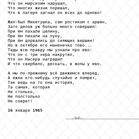
Что он марсизим нарушал,

Что многих жизни порешал,

Что в лагеря загнал он всех до одново!

Жил-был Микитушка, сам ростиком с аршин,

Зато делов уж больно много совершил:

При ём пахали целину,

При ём пихали на луну,

При ём дорвались до сияющих вершин!

Но в октябре его маненечко тово...

Тады всю правду мы узнали про ево:

Что он с три хера накрутил,

Что он Насера наградил

И что свербило, дескать, в жопы у ево.

А мы по-прежнему всё движемся вперед,

А ежли кто-нибудь случайно и помрет,

Так ведь на то она история,

Та самая, которая

Ни столько,

Ни полстолько

Не соврет!

16
 января 
1965