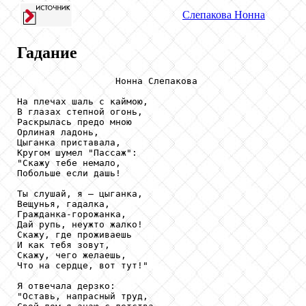
Слепакова
Нонна
Гадание
                  Нонна Слепакова

На плечах шаль с каймою,

В глазах степной огонь,

Раскрылась предо мною

Орлиная ладонь,

Цыганка приставала,

Кругом шумел "Пассаж":

"Скажу тебе немало,

Побольше если дашь!

Ты слушай, я – цыганка,

Вещунья, гадалка,

Гражданка-горожанка,

Дай рупь, неужто жалко!

Скажу, где проживаешь

И как тебя зовут,

Скажу, чего желаешь,

Что на сердце, вот тут!"

Я отвечала дерзко:

"Оставь, напрасный труд,
