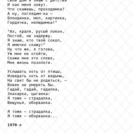
Свой дом я знаю с детства

И как меня зовут.

Что скажешь, проходимка?

А ну, поглядим-ка –

Блондинка, мол, картинка,

Гордячка, нелюдимка!"

"Ах, краля, русый локон,

Постой, не задержу.

Я знаю, кто твой сокол,

Я имечко скажу!"

Ну что же, я готова,

Уж мне не отойти,

Скажи мне это слово,

Мне жизнь позолоти.

Услышать хоть от птицы,

Изведать хоть от ведьмы,

На свет бы не родиться, –

Вовек не умереть бы.

Гадай, гадай, гадалка,

Знахарка, цыганка:

Я тоже – страдалка,

Вещунья, оборванка.

Я тоже – страдалка,

Я тоже – оборванка...

1970
-е
