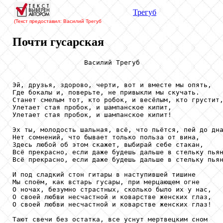
Трегуб
(Текст предоставил: Василий Трегуб
Почти гусарская
                  Василий Трегуб

Эй, друзья, здорово, черти, вот и вместе мы опять,

Где бокалы и, поверьте, не привыкли мы скучать.

Станет смелым тот, кто робок, и весёлым, кто грустит,
Улетает стая пробок, и шампанское кипит,

Улетает стая пробок, и шампанское кипит!

Эх ты, молодость шальная, всё, что пьётся, пей до дна
Нет сомнений, что бывает только польза от вина,

Здесь любой об этом скажет, выбирай себе стакан,

Всё прекрасно, если даже будешь дальше в стельку пьян
Всё прекрасно, если даже будешь дальше в стельку пьян
И под сладкий стон гитары в наступившей тишине

Мы споём, как встарь гусары, при мерцающем огне

О ночах, безумно страстных, сколько было их у нас,

О своей любви несчастной и коварстве женских глаз,

О своей любви несчастной и коварстве женских глаз!

Тают свечи без остатка, все уснут мертвецким сном
