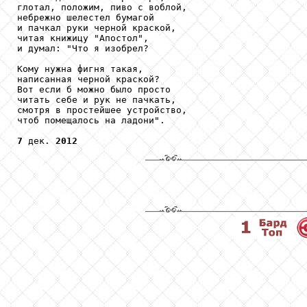
глотал, положим, пиво с воблой,

небрежно шелестел бумагой

и пачкал руки черной краской,

читая книжицу "Апостол",

и думал: "Что я изобрел?

Кому нужна фигня такая,

написанная черной краской?

Вот если б можно было просто

читать себе и рук не пачкать,

смотря в простейшее устройство,

чтоб помещалось на ладони".

7
 дек. 
2012