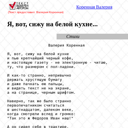
Коренная Валерия
(Текст предоставил: Валерия Коренная)
Я, вот, сижу на белой кухне...
Стихи
                  Валерия Коренная

Я, вот, сижу на белой кухне

и пью крепчайший черный кофе,

и настоящую газету - не электронную - читаю,

ту, что размером с пол-ладони.

И как-то странно, непривычно

держать хрустящую бумагу

и даже пачкать ею пальцы,

и видеть текст не на экране,

а на странице, черным шрифтом.

Наверно, так же было странно

первопечатником считаться

в шестнадцатом, далеком веке,

когда смотрели вслед и громко:

"Так это ж Федоров Иван наш!"

А он сидел себе в трактире,
