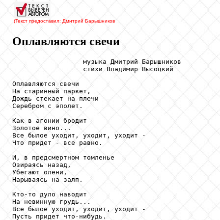
(Текст предоставил: Дмитрий Барышников
Оплавляются свечи
                  музыка Дмитрий Барышников

                  стихи Владимир Высоцкий

Оплавляются свечи

На старинный паркет,

Дождь стекает на плечи

Серебром с эполет.

Как в агонии бродит

Золотое вино...

Все былое уходит, уходит, уходит -

Что придет - все равно.

И, в предсмертном томленье

Озираясь назад,

Убегают олени,

Нарываясь на залп.

Кто-то дуло наводит

На невинную грудь...

Все былое уходит, уходит, уходит -

Пусть придет что-нибудь.
