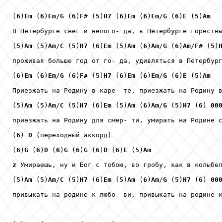
(
6
)
Em
 (
6
)
Em
/
G
 (
6
)
F#
 (
5
)
H7
 (
6
)
Em
 (
6
)
Em
/
G
 (
6
)
E
 (
5
)
Am
В Петербурге снег и непого- да, в Петербурге горестны
(
5
)
Am
 (
5
)
Am
/
C
 (
5
)
H7
 (
6
)
Em
 (
5
)
Am
 (
6
)
Am
/
G
 (
6
)
Am
/
F#
 (
5
)
проживая больше год от го- да, удивляться в Петербург
(
6
)
Em
 (
6
)
Em
/
G
 (
6
)
F#
 (
5
)
H7
 (
6
)
Em
 (
6
)
Em
/
G
 (
6
)
E
 (
5
)
Am
Приезжать на Родину в каре- те, приезжать на Родину в
(
5
)
Am
 (
5
)
Am
/
C
 (
5
)
H7
 (
6
)
Em
 (
5
)
Am
 (
6
)
Am
/
G
 (
5
)
H7
 (
6
) 
00
приезжать на Родину для смер- ти, умирать на Родине с
(
6
) 
D
 (переходный аккорд)

(
6
)
G
 (
6
)
D
 (
6
)
G
 (
6
)
G
 (
6
)
D
 (
6
)
E
 (
5
)
Am
z
 Умираешь, ну и Бог с тобою, во гробу, как в колыбел
(
5
)
Am
 (
5
)
Am
/
C
 (
5
)
H7
 (
6
)
Em
 (
5
)
Am
 (
6
)
Am
/
G
 (
5
)
H7
 (
6
) 
00
привыкать на родине к любо- ви, привыкать на родине к