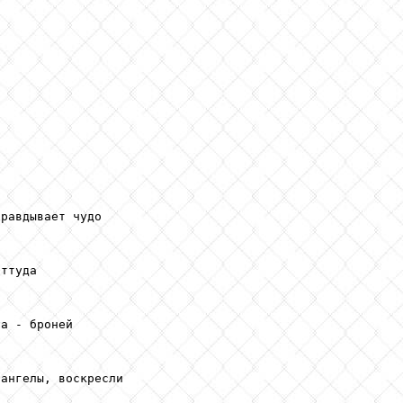
равдывает чудо

ттуда

а - броней

ангелы, воскресли
