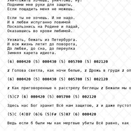
Уничтожить хочешь, уничтожь, ну!

Подними мне руки для защиты,

Если пощадить меня не можешь.

Если ты не хочешь. И не надо.

И в любви испуганно ловимой

Поскользнись на Родине и падай,

Оказавшись во крови любимой.

Уезжать, бежать из Петербурга.

И всю жизнь летит до поворота,

До любви, до сна, до переулка

Зимняя карета идиота.

(
6
) 
000420
 (
5
) 
000430
 (
5
) 
005700
 (
5
) 
002120
z
 Голова светла, как ночи белые, 
z
 Дрожь в груди 
z
 оп
(
6
) 
000420
 (
5
) 
000430
 (
5
) 
005700
 (
5
) 
002120
z
 Как приговоренные к расстрелу беглецы 
z
 Бежали мы о
(
5
)С
7
 (
6
) 
000420
 (
5
) 
005700
 (
5
) 
002120
Здесь нас Бог хранит Всё нам защитою, 
z
 и даже пустот
(
5
)С (
4
)
D7
 (
6
)
G
 (
5
)
F#
 (
5
)
H7
 (
6
) 
000420
Ведь если б были мы как мертвые убиты Всё равно, как 