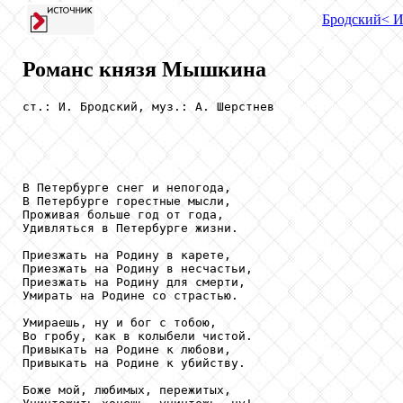
Бродский
< 
Романс князя Мышкина
ст.: И. Бродский, муз.: А. Шерстнев

В Петербурге снег и непогода,

В Петербурге горестные мысли,

Проживая больше год от года,

Удивляться в Петербурге жизни.

Приезжать на Родину в карете,

Приезжать на Родину в несчастьи,

Приезжать на Родину для смерти,

Умирать на Родине со страстью.

Умираешь, ну и бог с тобою,

Во гробу, как в колыбели чистой.

Привыкать на Родине к любови,

Привыкать на Родине к убийству.

Боже мой, любимых, пережитых,
