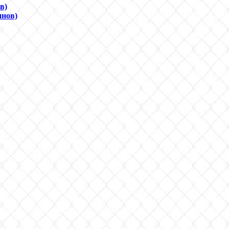
в)
инов)