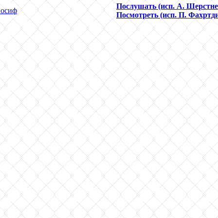
Послушать (исп. А. Шерстне
Иосиф
Посмотреть (исп. П. Фахртд