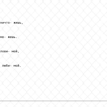
ничто- жишь, 

мо- жешь. 

лови- мой, 

 люби- мой. 
