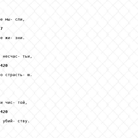
е мы- сли, 

H7
е жи- зни. 

 несчас- тьи, 

0420
о страсть- ю. 

и чис- той,

0420
 убий- ству. 
