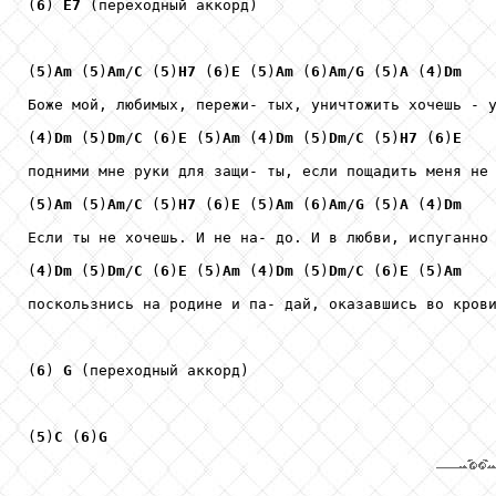
(
6
) 
E7
 (переходный аккорд)

(
5
)
Am
 (
5
)
Am
/
C
 (
5
)
H7
 (
6
)
E
 (
5
)
Am
 (
6
)
Am
/
G
 (
5
)
A
 (
4
)
Dm
Боже мой, любимых, пережи- тых, уничтожить хочешь - у
(
4
)
Dm
 (
5
)
Dm
/
C
 (
6
)
E
 (
5
)
Am
 (
4
)
Dm
 (
5
)
Dm
/
C
 (
5
)
H7
 (
6
)
E
подними мне руки для защи- ты, если пощадить меня не 
(
5
)
Am
 (
5
)
Am
/
C
 (
5
)
H7
 (
6
)
E
 (
5
)
Am
 (
6
)
Am
/
G
 (
5
)
A
 (
4
)
Dm
Если ты не хочешь. И не на- до. И в любви, испуганно 
(
4
)
Dm
 (
5
)
Dm
/
C
 (
6
)
E
 (
5
)
Am
 (
4
)
Dm
 (
5
)
Dm
/
C
 (
6
)
E
 (
5
)
Am
поскользнись на родине и па- дай, оказавшись во крови
(
6
) 
G
 (переходный аккорд)

(
5
)
C
 (
6
)
G