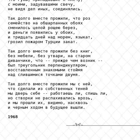
с моими, задувавшими свечу,

не видя дел иных, соединялись.

Так долго вместе прожили, что роз

семейство на обшарпанных обоях

сменилось целой рощею берез,

и деньги появились у обоих,

и тридцать дней над морем, языкат,

грозил пожаром Турции закат.

Так долго вместе прожили без книг,

без мебели, без утвари, на старом

диванчике, что -- прежде чем возник --

был треугольник перпендикуляром,

восставленным знакомыми стоймя

над слившимися точками двумя.

Так долго вместе прожили мы с ней,

что сделали из собственных теней

мы дверь себе -- работаешь ли, спишь ли,

но створки не распахивались врозь,

и мы прошли их, видимо, насквозь

и черным ходом в будущее вышли.

1968