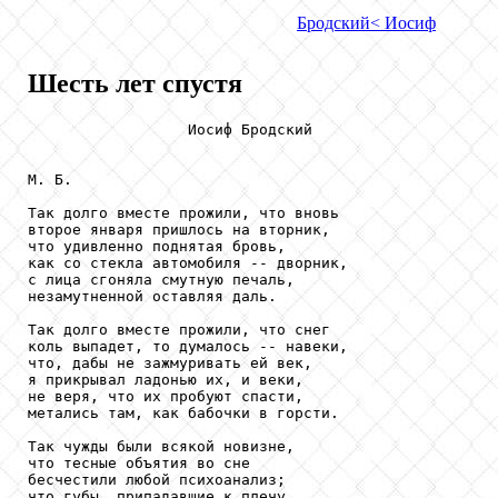
Бродский
< Иосиф
Шесть лет спустя
                  Иосиф Бродский

М. Б.

Так долго вместе прожили, что вновь

второе января пришлось на вторник,

что удивленно поднятая бровь,

как со стекла автомобиля -- дворник,

с лица сгоняла смутную печаль,

незамутненной оставляя даль.

Так долго вместе прожили, что снег

коль выпадет, то думалось -- навеки,

что, дабы не зажмуривать ей век,

я прикрывал ладонью их, и веки,

не веря, что их пробуют спасти,

метались там, как бабочки в горсти.

Так чужды были всякой новизне,

что тесные объятия во сне

бесчестили любой психоанализ;

что губы, припадавшие к плечу,
