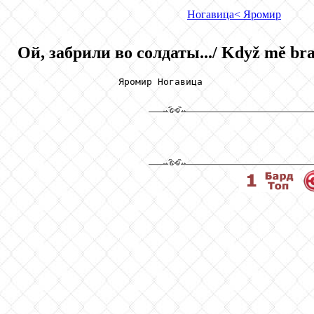
Ногавица
< Яромир
Ой, забрили во солдаты.../ Když mě bral
                  Яромир Ногавица
