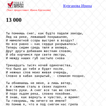
Курганова
Ирина
(Текст предоставил: Ирина Курганова
)
13 000
Ты помнишь снег, как будто падали звезды,

Лед на реке, лежавший покрывалом,

И мимолетной ссоры выстрел в воздух?

Но все равно — как сердце разрывалось!

Теперь сидим средь тюля и велюра,

Друг друга добиваем жестким словом,

И оба корчимся при свете люстры,

И между наших губ застыло снова

Тринадцать тысяч ночей одиночества,

Что было до тебя и будет после,

И нежных слов моих живая очередь,

Словно в кабак закрытый, - слишком поздно.

Ты обнимаешь не меня, а лишь ветер,

А я сжимаю сталь в своих ладонях

Вместо руки. А снег все так же светел.

И подо льдом река, словно покойник.

Я знаю, как вернуть и чувство, и время!

Ты говоришь, мы ничего не имели?

Но помню я, что и под снегом нас грела
