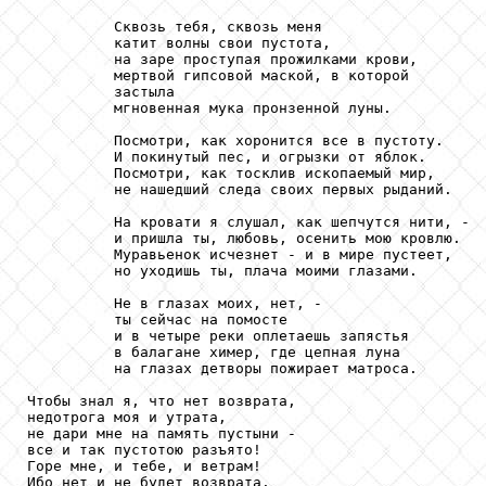
          Сквозь тебя, сквозь меня

          катит волны свои пустота,

          на заре проступая прожилками крови,

          мертвой гипсовой маской, в которой         
          застыла

          мгновенная мука пронзенной луны.

          Посмотри, как хоронится все в пустоту.

          И покинутый пес, и огрызки от яблок.

          Посмотри, как тосклив ископаемый мир,

          не нашедший следа своих первых рыданий.

          На кровати я слушал, как шепчутся нити, -

          и пришла ты, любовь, осенить мою кровлю.

          Муравьенок исчезнет - и в мире пустеет,

          но уходишь ты, плача моими глазами.

          Не в глазах моих, нет, -

          ты сейчас на помосте

          и в четыре реки оплетаешь запястья

          в балагане химер, где цепная луна

          на глазах детворы пожирает матроса.

Чтобы знал я, что нет возврата,

недотрога моя и утрата,

не дари мне на память пустыни -

все и так пустотою разъято!

Горе мне, и тебе, и ветрам!

Ибо нет и не будет возврата.
