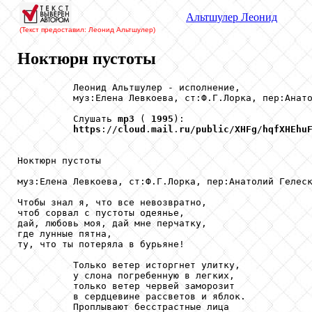
Альтшулер
Леонид
(Текст предоставил: Леонид Альтшулер
)
Ноктюрн пустоты
          Леонид Альтшулер - исполнение,

          муз:Елена Левкоева, ст:Ф.Г.Лорка, пер:Анато
          Слушать 
mp3
 ( 
1995
):

https
://
cloud
.
mail
.
ru
/
public
/
XHFg
/
hqfXHEhu
Ноктюрн пустоты

муз:Елена Левкоева, ст:Ф.Г.Лорка, пер:Анатолий Гелеск
Чтобы знал я, что все невозвратно,

чтоб сорвал с пустоты одеянье,

дай, любовь моя, дай мне перчатку,

где лунные пятна,

ту, что ты потеряла в бурьяне!

          Только ветер исторгнет улитку,

          у слона погребенную в легких,

          только ветер червей заморозит

          в сердцевине рассветов и яблок.

          Проплывают бесстрастные лица
