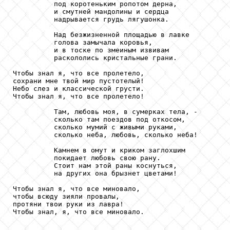
          под коротеньким ропотом дерна,

          и смутней мандолины и сердца

          надрывается грудь лягушонка.

          Над безжизненной площадью в лавке

          голова замычала коровья,

          и в тоске по змеиным извивам

          раскололись кристальные грани.

Чтобы знал я, что все пролетело,

сохрани мне твой мир пустотелый!

Небо слез и классической грусти.

Чтобы знал я, что все пролетело!

          Там, любовь моя, в сумерках тела, -

          сколько там поездов под откосом,

          сколько мумий с живыми руками,

          сколько неба, любовь, сколько неба!

          Камнем в омут и криком заглохшим

          покидает любовь свою рану.

          Стоит нам этой раны коснуться,

          на других она брызнет цветами!

Чтобы знал я, что все миновало,

чтобы всюду зияли провалы,

протяни твои руки из лавра!

Чтобы знал, я, что все миновало.
