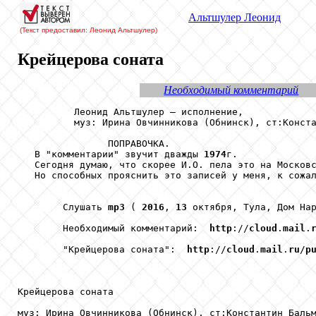
Альтшулер
Леонид
(Текст предоставил: Леонид Альтшулер
)
Крейцерова соната
Необходимый комментарий
          Леонид Альтшулер – исполнение,

          муз: Ирина Овчинникова (Обнинск), ст:Конста
                ПОПРАВОЧКА.

   В "комментарии" звучит дважды 
1974
г.

   Сегодня думаю, что скорее И.О. пела это на Москов
   Но способных прояснить это записей у меня, к сожал
                                                     
        Слушать 
mp3
 ( 
2016
, 
13
 октября, Тула, Дом Нар
        Необходимый комментарий:  
http
://
cloud
.
mail
.
        "Крейцерова соната":  
http
://
cloud
.
mail
.
ru
/
p
Крейцерова соната

муз: Ирина Овчинникова (Обнинск), ст:Константин Бальм