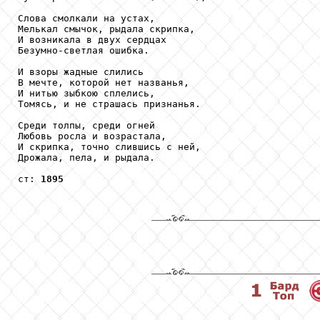
Слова смолкали на устах,

Мелькал смычок, рыдала скрипка,

И возникала в двух сердцах

Безумно-светлая ошибка.

И взоры жадные слились

В мечте, которой нет названья,

И нитью зыбкою сплелись,

Томясь, и не страшась признанья.

Среди толпы, среди огней

Любовь росла и возрастала,

И скрипка, точно слившись с ней,

Дрожала, пела, и рыдала.

ст: 
1895