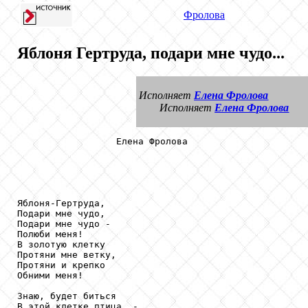
Фролова
Яблоня Гертруда, подари мне чудо...
Исполняет
Елена Фролова
Исполняет
Елена Фролова
                  Елена Фролова

Яблоня-Гертруда,

Подари мне чудо,

Подари мне чудо -

Полюби меня!

В золотую клетку

Протяни мне ветку,

Протяни и крепко

Обними меня!

Знаю, будет биться

В этой клетке птица, -
