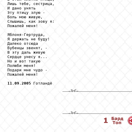
Лишь тебе, сестрица,

И дано унять

Эту птицу злую -

Боль мою живую,

Слышишь, как зову я:

Пожалей меня!

Яблоня-Гертруда,

Я держать не буду!

Далеко отсюда

Бубенцы звенят, -

В эту даль живую

Сердце унесу я...

Но и вот такую

Полюби меня!

Подари мне чудо -

Пожалей меня!

11
.
09
.
2005
 Готландё