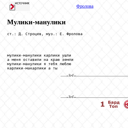
Фролова
Мулики-манулики
ст.: Д. Строцев, муз.: Е. Фролова

мулики-манулики карлики ушли

а меня оставили на краю земли

мулики-манулики я тебя люблю

карлики-макарлики а ты