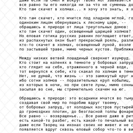
     даже если ты смел и вокруг твоих ног завивается 
     все равно ты его никогда ни за что не сумеешь до
     Кто там скачет в холмах... я хочу это знать, я х
     Кто там скачет, кто мчится под хладною мглой, го
     одиноким лицом обернувшись к лесному царю, --

     обращаюсь к природе от лица треугольных домов:

     кто там скачет один, освещенный царицей холмов?

     Но еловая готика русских равнин поглощает ответ,
     из распахнутых окон бьет прекрасный рояль, разли
     кто-то скачет в холмах, освещенный луной, возле 
     по застывшей траве, мимо черных кустов. Приближа
     Между низких ветвей лошадиный сверкнет изумруд.

     Кто стоит на коленях в темноте у бобровых запруд
     кто глядит на себя, отраженного в черной воде,

     тот вернулся к себе, кто скакал по холмам в темн
     Нет, не думай, что жизнь -- это замкнутый круг н
     ибо сотни холмов -- поразительных круп кобылиц,

     из которых в ночи, но при свете луны, мимо сонны
     засыпая во сне, мы стремительно скачем на юг.

     Обращаюсь к природе: это всадники мчатся во тьму
     создавая свой мир по подобию вдруг твоему,

     от бобровых запруд, от холодных костров пустырей
     до громоздких плотин, до безгласной толпы фонаре
     Все равно -- возвращенье... Все равно даже в рит
     есть какой-то разбег, есть какой-то печальный во
     даже если Творец на иконах своих не живет и не с
     появляется вдруг сквозь еловый собор что-то в ви