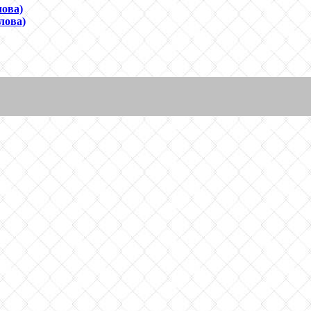
лова)
лова)