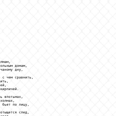
лмам,

ольным домам,

чаному дну,

 с чем сравнить,

ить,

ей,

кирпичей.

ь впотьмах,

холмах,

 бьет по лицу,

отыщется след,
