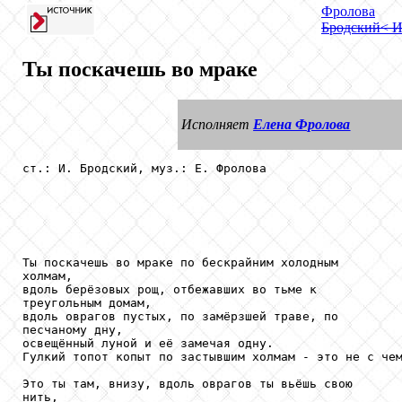
Фролова
Бродский
< 
Ты поскачешь во мраке
Исполняет
Елена Фролова
ст.: И. Бродский, муз.: Е. Фролова

Ты поскачешь во мраке по бескрайним холодным

холмам,

вдоль берёзовых рощ, отбежавших во тьме к

треугольным домам,

вдоль оврагов пустых, по замёрзшей траве, по

песчаному дну,

освещённый луной и её замечая одну.

Гулкий топот копыт по застывшим холмам - это не с чем
Это ты там, внизу, вдоль оврагов ты вьёшь свою

нить,
