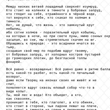
Между низких ветвей лошадиный сверкнёт изумруд.

Кто стоит на коленях в темноте у бобровых запруд,

кто глядит на себя, отражённого в чёрной воде,

тот вернулся к себе, кто скакал по холмам в

темноте.

Нет, не думай, что жизнь - это замкнутый круг

небылиц,

ибо сотни холмов - поразительный круп кобылиц,

на которых в ночи, но при свете луны, мимо сонных окр
засыпая, во сне, мы стремительно скачем на юг.

Обращаюсь к природе: - это всадники мчатся во

тьму,

создавая свой мир по подобию вдруг твоему,

от бобровых запруд, от холодных костров пустырей

до громоздких плотин, до безгласной толпы

фонарей.

Всё равно - возвращенье: Всё равно даже в ритме балла
есть какой-то разбег, есть какой-то печальный

возврат,

даже если Творец на иконах своих не живёт и не

спит,

появляется вдруг сквозь еловый собор что-то в

виде копыт.

Ты, мой лес и вода! Кто объедет, а кто,

как сквозняк,

проникает в тебя, кто глаголет, а кто обиняк,

кто стоит в стороне, чьи ладони лежат на плече,

кто лежит в темноте на спине в леденящем ручье.
