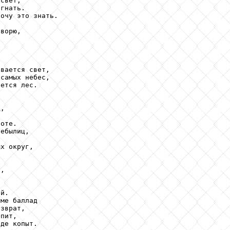
свет,

гнать.

очу это знать.

ворю,



вается свет,

самых небес,

ется лес.

,

оте.

ебылиц,

х округ,

,



й.

ме баллад

зврат,

пит,

де копыт.
