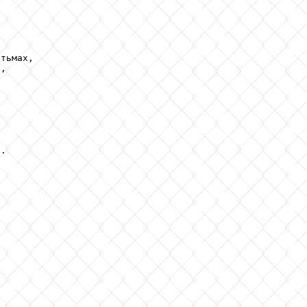
тьмах,

,

.
