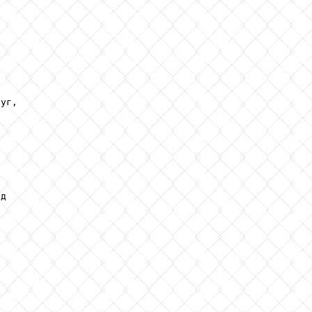
уг,

д
