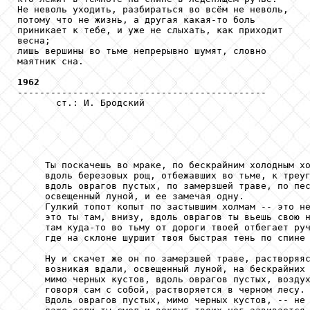
Не неволь уходить, разбираться во всём не неволь,

потому что не жизнь, а другая какая-то боль

приникает к тебе, и уже не слыхать, как приходит

весна;

лишь вершины во тьме непрерывно шумят, словно

маятник сна.

1962

---------------------------------------------

       ст.: И. Бродский

     Ты поскачешь во мраке, по бескрайним холодным хо
     вдоль березовых рощ, отбежавших во тьме, к треуг
     вдоль оврагов пустых, по замерзшей траве, по пес
     освещенный луной, и ее замечая одну.

     Гулкий топот копыт по застывшим холмам -- это не
     это ты там, внизу, вдоль оврагов ты вьешь свою н
     там куда-то во тьму от дороги твоей отбегает руч
     где на склоне шуршит твоя быстрая тень по спине 
     Ну и скачет же он по замерзшей траве, растворяяс
     возникая вдали, освещенный луной, на бескрайних 
     мимо черных кустов, вдоль оврагов пустых, воздух
     говоря сам с собой, растворяется в черном лесу.

     Вдоль оврагов пустых, мимо черных кустов, -- не 