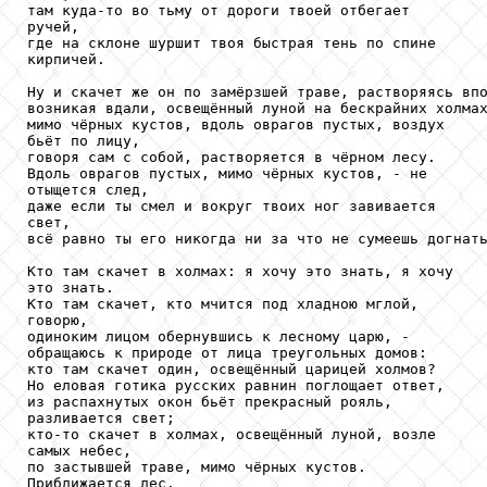
там куда-то во тьму от дороги твоей отбегает

ручей,

где на склоне шуршит твоя быстрая тень по спине

кирпичей.

Ну и скачет же он по замёрзшей траве, растворяясь впо
возникая вдали, освещённый луной на бескрайних холмах
мимо чёрных кустов, вдоль оврагов пустых, воздух

бьёт по лицу,

говоря сам с собой, растворяется в чёрном лесу.

Вдоль оврагов пустых, мимо чёрных кустов, - не

отыщется след,

даже если ты смел и вокруг твоих ног завивается

свет,

всё равно ты его никогда ни за что не сумеешь догнать
Кто там скачет в холмах: я хочу это знать, я хочу

это знать.

Кто там скачет, кто мчится под хладною мглой,

говорю,

одиноким лицом обернувшись к лесному царю, -

обращаюсь к природе от лица треугольных домов:

кто там скачет один, освещённый царицей холмов?

Но еловая готика русских равнин поглощает ответ,

из распахнутых окон бьёт прекрасный рояль,

разливается свет;

кто-то скачет в холмах, освещённый луной, возле

самых небес,

по застывшей траве, мимо чёрных кустов.

Приближается лес.
