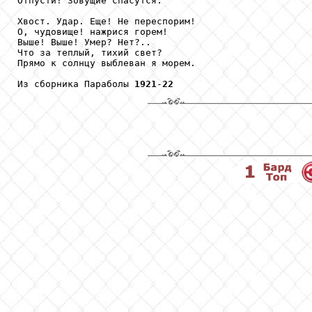
Отпусти! Зовущие спасутся.

Хвост. Удар. Еще! Не переспорим!

О, чудовище! нажрися горем!

Выше! Выше! Умер? Нет?..

Что за теплый, тихий свет?

Прямо к солнцу выблеван я морем.

Из сборника Параболы 
1921
-
22