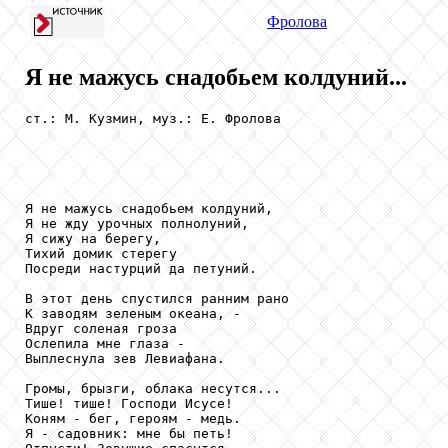
Фролова
Я не мажусь снадобьем колдуний...
ст.: М. Кузмин, муз.: Е. Фролова

Я не мажусь снадобьем колдуний,

Я не жду урочных полнолуний,

Я сижу на берегу,

Тихий домик стерегу

Посреди настурций да петуний.

В этот день спустился ранним рано

К заводям зеленым океана, -

Вдруг соленая гроза

Ослепила мне глаза -

Выплеснула зев Левиафана.

Громы, брызги, облака несутся...

Тише! тише! Господи Исусе!

Коням - бег, героям - медь.

Я - садовник: мне бы петь!
