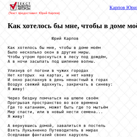
Карпов Юри
(Текст предоставил: Юрий Карпов)
Как хотелось бы мне, чтобы в доме моё
                  Юрий Карпов

Как хотелось бы мне, чтобы в доме моём

Было несколько окон в другие миры.

Чтобы утром проснуться в лесу под дождём,

А в ночи засыпать под шипение волны.

Улизнув от погони в чужих городах

Нет которых  на картах, и нет наяву

И окно распахнув в день ненастный в горах

Воздух свежий вдохнуть, закричать в синеву: 

Я живу!

Через бездну помчаться на шлюпе своём

Прогрызая пространство во все времена

Где то катанием, может быть где то мытьём

Мир спасти, или в новый нести семена... 

Я живу!

А вернувшись домой, завалиться в постель

Взять Лукьяненко Путеводитель в мирах

Оседлавши фантазий своих карусель
