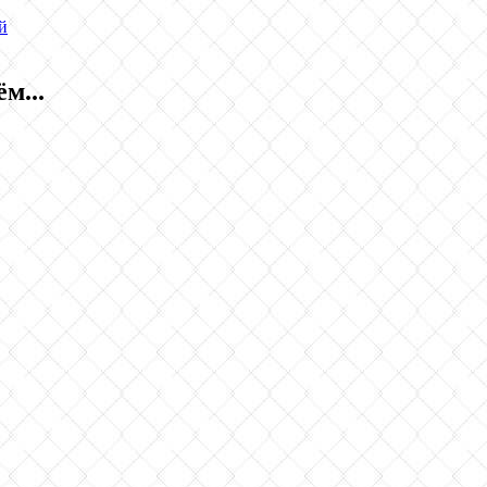
й
м...