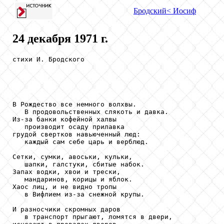
Бродский
< Иосиф
24 декабря 1971 г.
стихи И. Бродского

В Рождество все немного волхвы.

   В продовольственных слякоть и давка.

Из-за банки кофейной халвы

   производит осаду прилавка

грудой свертков навьюченный люд:

   каждый сам себе царь и верблюд.

Сетки, сумки, авоськи, кульки,

   шапки, галстуки, сбитые набок.

Запах водки, хвои и трески,

   мандаринов, корицы и яблок.

Хаос лиц, и не видно тропы

   в Вифлием из-за снежной крупы.

И разносчики скромных даров

   в транспорт прыгают, ломятся в двери,
