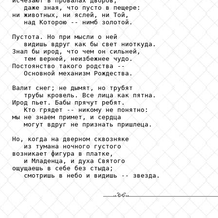
исчезают в провалах дворов,

   даже зная, что пусто в пещере:

ни животных, ни яслей, ни Той,

   над Которою -- нимб золотой.

Пустота. Но при мысли о ней

   видишь вдруг как бы свет ниоткуда.

Знал бы ирод, что чем он сильней,

   тем верней, неизбежнее чудо.

Постоянство такого родства --

   Основной механизм Рождества.

Валит снег; не дымят, но трубят

   трубы кровель. Все лица как пятна.

Ирод пьет. Бабы прячут ребят.

   Кто грядет -- никому не понятно:

мы не знаем примет, и сердца

   могут вдруг не признать пришлеца.

Но, когда на дверном сквозняке

   из тумана ночного густого

возникает фигура в платке,

   и Младенца, и духа Святого

ощущаешь в себе без стыда;

   смотришь в небо и видишь -- звезда.
