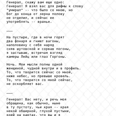
Генерал, скажу вам еще одно:

Генерал! Я взял вас для рифмы к слову

"умирал" -- что было со мною, но

Бог до конца от зерна полову

не отделил, и сейчас ее

употреблять -- вранье.

___

На пустыре, где в ночи горят

два фонаря и гниют вагоны,

наполовину с себя наряд

сняв шутовской и сорвав погоны,

я застываю, встречая взгляд

камеры Лейц или глаз Горгоны.

Ночь. Мои мысли полны одной

женщиной, чудной внутри и в профиль.

То, что творится сейчас со мной,

ниже небес, но превыше кровель.

То, что творится со мной сейчас,

не оскорбляет вас.

___

Генерал! Вас нету, и речь моя

обращена, как обычно, ныне

в ту пустоту, чьи края -- края

некой обширной, глухой пустыни,

коей на картах, что вы и я
