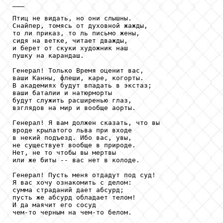
___

Птиц не видать, но они слышны.

Снайпер, томясь от духовной жажды,

то ли приказ, то ль письмо жены,

сидя на ветке, читает дважды,

и берет от скуки художник наш

пушку на карандаш.

Генерал! Только Время оценит вас,

ваши Канны, флеши, каре, когорты.

В академиях будут впадать в экстаз;

ваши баталии и натюрморты

будут служить расширенью глаз,

взглядов на мир и вообще аорты.

Генерал! Я вам должен сказать, что вы

вроде крылатого льва при входе

в некий подъезд. Ибо вас, увы,

не существует вообще в природе.

Нет, не то чтобы вы мертвы

или же биты -- вас нет в колоде.

Генерал! Пусть меня отдадут под суд!

Я вас хочу ознакомить с делом:

сумма страданий дает абсурд;

пусть же абсурд обладает телом!

И да маячит его сосуд

чем-то черным на чем-то белом.
