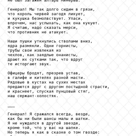
не был загажен алтарь Минервы.

Генерал! Мы так долго сидим в грязи,

что король червей загодя ликует,

и кукушка безмолвствует. Упаси,

впрочем, нас услыхать, как она кукует.

Я считаю, надо сказать мерси,

что противник не атакует.

Наши пушки уткнулись стволами вниз,

ядра размякли. Одни горнисты,

трубы свои извлекая из

чехлов, как заядлые онанисты,

драют их сутками так, что вдруг

те исторгают звук.

Офицеры бродят, презрев устав,

в галифе и кителях разной масти.

Рядовые в кустах на сухих местах

предаются друг с другом постыдной страсти,

и краснеет, спуская пунцовый стяг,

наш сержант-холостяк.

___

Генерал! Я сражался всегда, везде,

как бы ни были шансы малы и шатки.

Я не нуждался в другой звезде,

кроме той, что у вас на шапке.

Но теперь я как в сказке о том гвозде:
