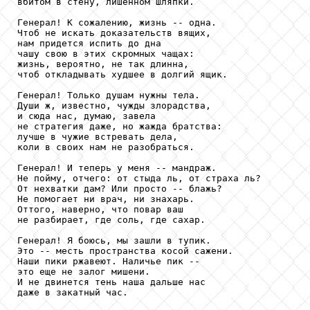
вбитом в стену, лишенном шляпки.

Генерал! К сожалению, жизнь -- одна.

Чтоб не искать доказательств вящих,

нам придется испить до дна

чашу свою в этих скромных чащах:

жизнь, вероятно, не так длинна,

чтоб откладывать худшее в долгий ящик.

Генерал! Только душам нужны тела.

Души ж, известно, чужды злорадства,

и сюда нас, думаю, завела

не стратегия даже, но жажда братства:

лучше в чужие встревать дела,

коли в своих нам не разобраться.

Генерал! И теперь у меня -- мандраж.

Не пойму, отчего: от стыда ль, от страха ль?

От нехватки дам? Или просто -- блажь?

Не помогает ни врач, ни знахарь.

Оттого, наверно, что повар ваш

не разбирает, где соль, где сахар.

Генерал! Я боюсь, мы зашли в тупик.

Это -- месть пространства косой сажени.

Наши пики ржавеют. Наличье пик --

это еще не залог мишени.

И не двинется тень наша дальше нас

даже в закатный час.
