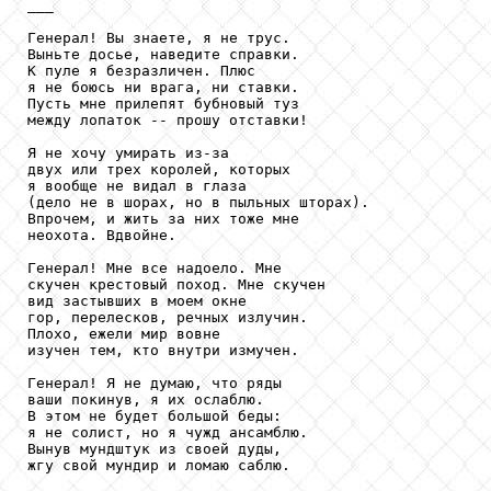
___

Генерал! Вы знаете, я не трус.

Выньте досье, наведите справки.

К пуле я безразличен. Плюс

я не боюсь ни врага, ни ставки.

Пусть мне прилепят бубновый туз

между лопаток -- прошу отставки!

Я не хочу умирать из-за

двух или трех королей, которых

я вообще не видал в глаза

(дело не в шорах, но в пыльных шторах).

Впрочем, и жить за них тоже мне

неохота. Вдвойне.

Генерал! Мне все надоело. Мне

скучен крестовый поход. Мне скучен

вид застывших в моем окне

гор, перелесков, речных излучин.

Плохо, ежели мир вовне

изучен тем, кто внутри измучен.

Генерал! Я не думаю, что ряды

ваши покинув, я их ослаблю.

В этом не будет большой беды:

я не солист, но я чужд ансамблю.

Вынув мундштук из своей дуды,

жгу свой мундир и ломаю саблю.
