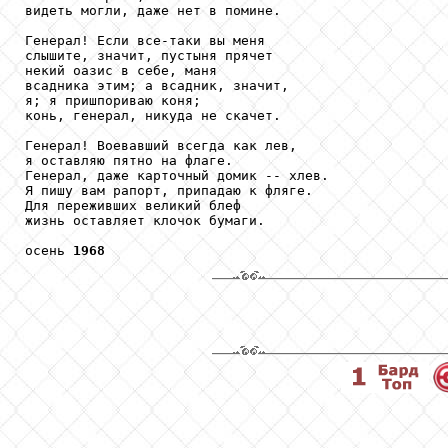
видеть могли, даже нет в помине.

Генерал! Если все-таки вы меня

слышите, значит, пустыня прячет

некий оазис в себе, маня

всадника этим; а всадник, значит,

я; я пришпориваю коня;

конь, генерал, никуда не скачет.

Генерал! Воевавший всегда как лев,

я оставляю пятно на флаге.

Генерал, даже карточный домик -- хлев.

Я пишу вам рапорт, припадаю к фляге.

Для переживших великий блеф

жизнь оставляет клочок бумаги.

осень 
1968