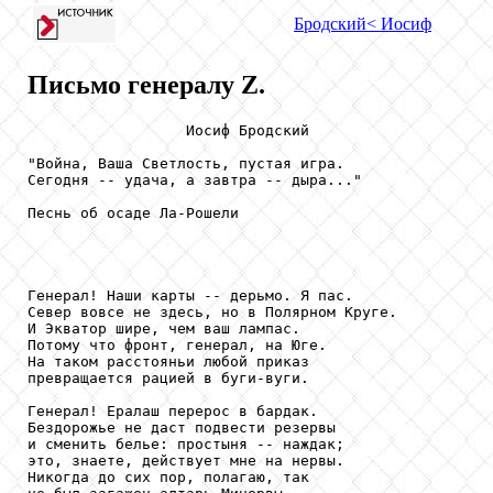
Бродский
< Иосиф
Письмо генералу Z.
                  Иосиф Бродский

"Война, Ваша Светлость, пустая игра.

Сегодня -- удача, а завтра -- дыра..."

Песнь об осаде Ла-Рошели

Генерал! Наши карты -- дерьмо. Я пас.

Север вовсе не здесь, но в Полярном Круге.

И Экватор шире, чем ваш лампас.

Потому что фронт, генерал, на Юге.

На таком расстояньи любой приказ

превращается рацией в буги-вуги.

Генерал! Ералаш перерос в бардак.

Бездорожье не даст подвести резервы

и сменить белье: простыня -- наждак;

это, знаете, действует мне на нервы.

Никогда до сих пор, полагаю, так
