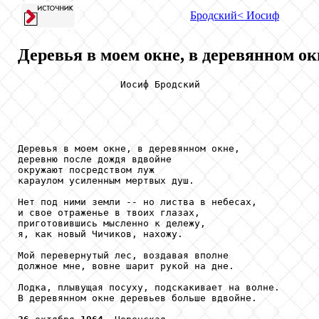
Бродский
< Иосиф
Деревья в моем окне, в деревянном окн
                  Иосиф Бродский

Деревья в моем окне, в деревянном окне,

деревню после дождя вдвойне

окружают посредством луж

караулом усиленным мертвых душ.

Нет под ними земли -- но листва в небесах,

и свое отраженье в твоих глазах,

приготовившись мысленно к дележу,

я, как новый Чичиков, нахожу.

Мой перевернутый лес, воздавая вполне

должное мне, вовне шарит рукой на дне.

Лодка, плывущая посуху, подскакивает на волне.

В деревянном окне деревьев больше вдвойне.
