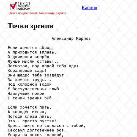
Карпов
(Текст предоставил: Александр Карпов
Точки зрения
                  Александр Карпов

Если хочется вброд,

А приходится вплавь,

О движеньи вперёд

Лучше мысли оставь!..

Посмотри, под водой тебя ждут

Коралловые сады!

Они щедро тебе воздадут

За земные труды...

Под холодной водой

У бесчувственных глыб -

Наилучший покой

С точки зрения рыб.

Если хочется пить,

А колодец иссяк,

Погоди слёзы лить,

Это - просто пустяк!

Здесь никто не согласен с тобой,

Саксаул долговечнее роз.

Упади на песок головой,
