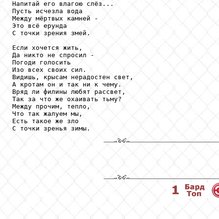
Напитай его влагою слёз...

Пусть исчезла вода

Между мёртвых камней -

Это всё ерунда

С точки зрения змей.

Если хочется жить,

Да никто не спросил -

Погоди голосить

Изо всех своих сил.

Видишь, крысам нерадостен свет,

А кротам он и так ни к чему.

Вряд ли филины любят рассвет,

Так за что же охаивать тьму?

Между прочим, тепло,

Что так жалуем мы,

Есть такое же зло

С точки зренья зимы.