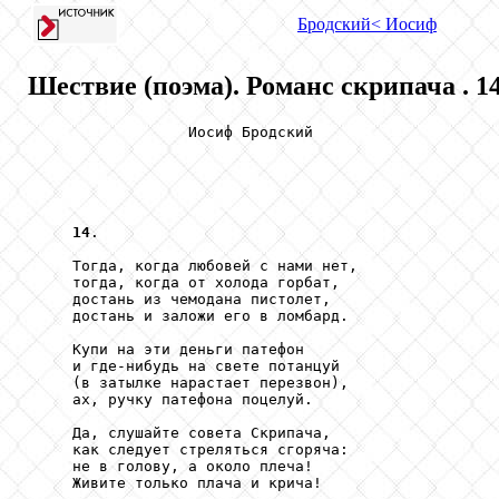
Бродский
< Иосиф
Шествие (поэма). Романс скрипача . 14
                  Иосиф Бродский

14
.

     Тогда, когда любовей с нами нет,

     тогда, когда от холода горбат,

     достань из чемодана пистолет,

     достань и заложи его в ломбард.

     Купи на эти деньги патефон

     и где-нибудь на свете потанцуй

     (в затылке нарастает перезвон),

     ах, ручку патефона поцелуй.

     Да, слушайте совета Скрипача,

     как следует стреляться сгоряча:

     не в голову, а около плеча!

     Живите только плача и крича!
