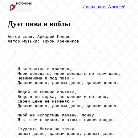
Иващенко
< Алексей
Дуэт пива и воблы
Автор слов: Аркадий Попов

Автор музыки: Тихон Хренников

    Я элегантна и красива,

    Мной обладать, мной обладать не всем дано,

    Незаменима я под пиво -

    Давным-давно, давным-давно, давным-давно.

    Людей не сильно опьяняю,

    Ведь я не водка, не коньяк и не вино,

    Своей цене не изменяю -

    Давным-давно, давным-давно, давным-давно.

    Мной не испортишь печень, почку.

    Я в этом с пивом, в этом с пивом заодно.

    Студенты бегаю на точку

    авным-давно, давным-давно, давным-давно.
