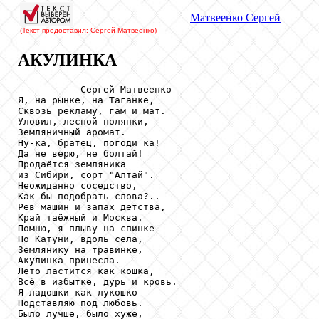
Матвеенко
Сергей
(Текст предоставил: Сергей Матвеенко
)
АКУЛИНКА
           Сергей Матвеенко

Я, на рынке, на Таганке,

Сквозь рекламу, гам и мат.

Уловил, лесной полянки,

Земляничный аромат.

Ну-ка, братец, погоди ка!

Да не верю, не болтай!

Продаётся земляника

из Сибири, сорт "Алтай".

Неожиданно соседство,

Как бы подобрать слова?..

Рёв машин и запах детства,

Край таёжный и Москва.

Помню, я плыву на спинке

По Катуни, вдоль села,

Землянику на травинке,

Акулинка принесла.

Лето ластится как кошка,

Всё в избытке, дурь и кровь.

Я ладошки как лукошко

Подставляю под любовь.

Было лучше, было хуже,
