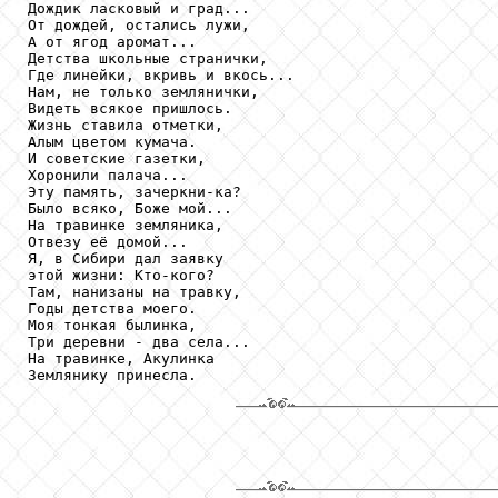
Дождик ласковый и град...

От дождей, остались лужи,

А от ягод аромат...

Детства школьные странички,

Где линейки, вкривь и вкось...

Нам, не только землянички,

Видеть всякое пришлось.

Жизнь ставила отметки,

Алым цветом кумача.

И советские газетки,

Хоронили палача...

Эту память, зачеркни-ка?

Было всяко, Боже мой...

На травинке земляника,

Отвезу её домой...

Я, в Сибири дал заявку

этой жизни: Кто-кого?

Там, нанизаны на травку,

Годы детства моего.

Моя тонкая былинка,

Три деревни - два села...

На травинке, Акулинка
