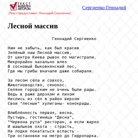
Сергиенко
Геннадий
(Текст предоставил: Геннадий Сергиенко
)
Лесной массив
                  Геннадий Сергиенко

Нам не забыть, как был красив

Зелёный наш Лесной массив,

От центра Киева рывок по магистрали.

Микрорайон нахально влез

В сосновый Быковнянский лес,

Где мы грибы вначале даже собирали.

За лесом сёла и совхоз,

Животноводство, сенокос.

Селяне городским не очень были рады.

Ведь в раже дерзком и лихом

Неслись из сёл в район верхом

Свои "лесные" хулиганы- конокрады.

Влюблённость первая, весна,

Пустырь, гостиница "Десна",

"Червона рута" ресторан, а если жарко

И шашлыков охота - страсть,

На лодке покататься всласть -

Три остановки на метро до Гидропарка.
