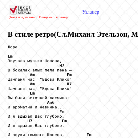
Узланер
(Текст предоставил: Владимир Узланер
В стиле ретро(Сл.Михаил Этельзон, М
Лоре

Em

Звучала музыка Шопена,

H7
В бокалах алых пела пена –

Am
Em
Шампаня нас, "Вдова Клико".

Am
H7
Шампаня нас, "Вдова Клико".

Em
Вы были веточкой жасмина:

Am6
И ароматна и невинна...

Em
И я вдыхал Вас глубоко.

H7
Em
И я вдыхал Вас глубоко.

И звуки томного Шопена,         
Em