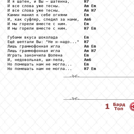
И я шатен, и Вы – шатенна,      
H7
И все слова уже тесны.          
Am
Em
И все слова уже тесны.          
Am
H7
Камин манил к себе огнями       
Em
И, как суфлер, следил за нами,  
Am6
И мы горели вместе с ним.       
Em
И мы горели вместе с ним.       
H7
Em
Губами вкуса шоколада           
Em
Ещё шептали Вы: "Не н-надо..."  
H7
Лишь граммофонная игла          
Am
Em
Лишь граммофонная игла          
Am
H7
Играть закончила Шопена         
Em
И, недовольная, ши-пела,        
Am6
Но помешать нам не могла...     
Em
Но помешать нам не могла...     
H7
Em